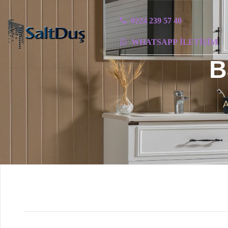
0224 239 57 40
WHATSAPP İLETIŞIM
B
A