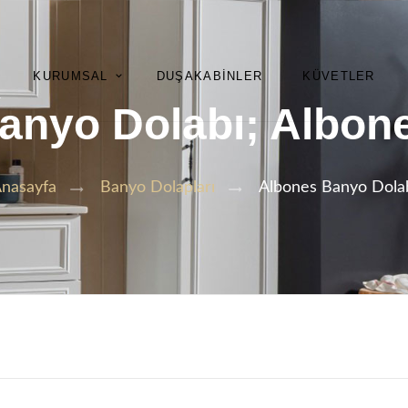
KURUMSAL
DUŞAKABINLER
KÜVETLER
anyo Dolabı; Albon
Albones Banyo Dola
nasayfa
Banyo Dolapları