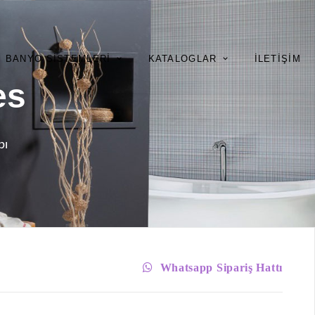
BANYO SISTEMLERI
KATALOGLAR
İLETIŞIM
es
bı
Whatsapp Sipariş Hattı